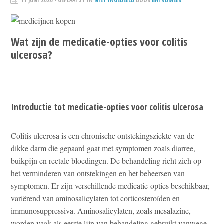
11 JUNI 2026
- GEPLAATST IN
NIET INGEDEELD
DOOR
BHTVDMEER
Wat zijn de medicatie-opties voor colitis
ulcerosa?
Introductie tot medicatie-opties voor colitis ulcerosa
Colitis ulcerosa is een chronische ontstekingsziekte van de
dikke darm die gepaard gaat met symptomen zoals diarree,
buikpijn en rectale bloedingen. De behandeling richt zich op
het verminderen van ontstekingen en het beheersen van
symptomen. Er zijn verschillende medicatie-opties beschikbaar,
variërend van aminosalicylaten tot corticosteroïden en
immunosuppressiva. Aminosalicylaten, zoals mesalazine,
worden vaak als eerste lijn van behandeling gebruikt vanwege