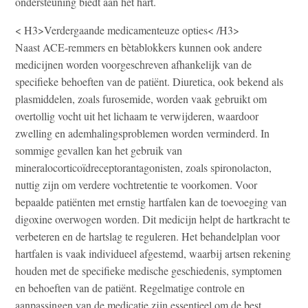
ondersteuning biedt aan het hart.
< H3>Verdergaande medicamenteuze opties< /H3>
Naast ACE-remmers en bètablokkers kunnen ook andere
medicijnen worden voorgeschreven afhankelijk van de
specifieke behoeften van de patiënt. Diuretica, ook bekend als
plasmiddelen, zoals furosemide, worden vaak gebruikt om
overtollig vocht uit het lichaam te verwijderen, waardoor
zwelling en ademhalingsproblemen worden verminderd. In
sommige gevallen kan het gebruik van
mineralocorticoïdreceptorantagonisten, zoals spironolacton,
nuttig zijn om verdere vochtretentie te voorkomen. Voor
bepaalde patiënten met ernstig hartfalen kan de toevoeging van
digoxine overwogen worden. Dit medicijn helpt de hartkracht te
verbeteren en de hartslag te reguleren. Het behandelplan voor
hartfalen is vaak individueel afgestemd, waarbij artsen rekening
houden met de specifieke medische geschiedenis, symptomen
en behoeften van de patiënt. Regelmatige controle en
aanpassingen van de medicatie zijn essentieel om de best