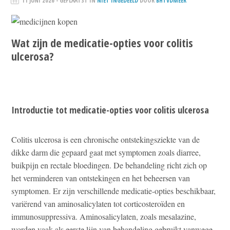
11 JUNI 2026
- GEPLAATST IN
NIET INGEDEELD
DOOR
BHTVDMEER
Wat zijn de medicatie-opties voor colitis
ulcerosa?
Introductie tot medicatie-opties voor colitis ulcerosa
Colitis ulcerosa is een chronische ontstekingsziekte van de
dikke darm die gepaard gaat met symptomen zoals diarree,
buikpijn en rectale bloedingen. De behandeling richt zich op
het verminderen van ontstekingen en het beheersen van
symptomen. Er zijn verschillende medicatie-opties beschikbaar,
variërend van aminosalicylaten tot corticosteroïden en
immunosuppressiva. Aminosalicylaten, zoals mesalazine,
worden vaak als eerste lijn van behandeling gebruikt vanwege