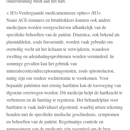
ondersteuning biedt aan het hart.
< H3>Verdergaande medicamenteuze opties< /H3>
Naast ACE-remmers en bètablokkers kunnen ook andere
medicijnen worden voorgeschreven afhankelijk van de
specifieke behoeften van de patiënt. Diuretica, ook bekend als
plasmiddelen, zoals furosemide, worden vaak gebruikt om
overtollig vocht uit het lichaam te verwijderen, waardoor
zwelling en ademhalingsproblemen worden verminderd. In
sommige gevallen kan het gebruik van
mineralocorticoïdreceptorantagonisten, zoals spironolacton,
nuttig zijn om verdere vochtretentie te voorkomen. Voor
bepaalde patiënten met ernstig hartfalen kan de toevoeging van
digoxine overwogen worden. Dit medicijn helpt de hartkracht te
verbeteren en de hartslag te reguleren. Het behandelplan voor
hartfalen is vaak individueel afgestemd, waarbij artsen rekening
houden met de specifieke medische geschiedenis, symptomen
en behoeften van de patiënt. Regelmatige controle en
aanpassingen van de medicatie zijn essentieel om de best